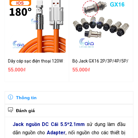
Dây cáp sạc điện thoại 120W xoay 180 độ Jack Micro Iphone Type-c
Bộ Jack GX16 2P/3P/4P/5P/6P (đ
55.000₫
55.000₫
Thông tin
Đánh giá
Jack nguồn DC Cái 5.5*2.1mm
sử dụng làm đầu
dẫn nguồn cho
Adapter
, nối nguồn cho các thiết bị