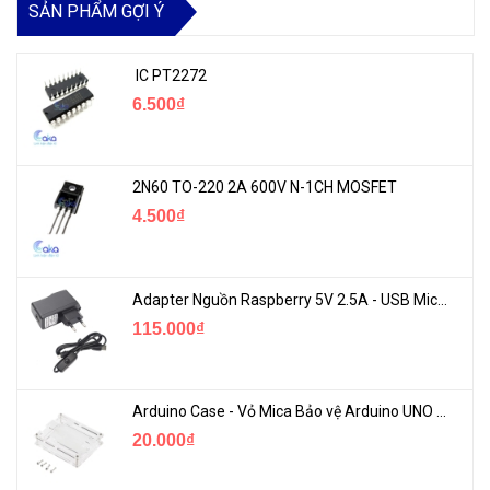
SẢN PHẨM GỢI Ý
IC PT2272
6.500₫
2N60 TO-220 2A 600V N-1CH MOSFET
4.500₫
Adapter Nguồn Raspberry 5V 2.5A - USB Micro Có Công Tắc
115.000₫
Arduino Case - Vỏ Mica Bảo vệ Arduino UNO R3
20.000₫