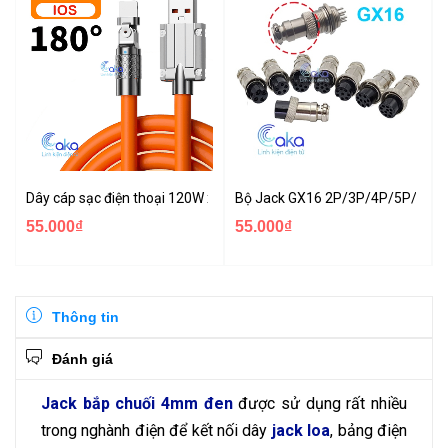
Dây cáp sạc điện thoại 120W xoay 180 độ Jack Micro Iphone Type-c
Bộ Jack GX16 2P/3P/4P/5P/6P (đ
55.000₫
55.000₫
Thông tin
Đánh giá
Jack bắp chuối 4mm
đen
được sử dụng rất nhiều
trong nghành điện để kết nối dây
jack loa
, bảng điện