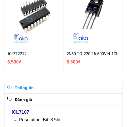
IC PT2272
2N60 TO-220 2A 600V N-1CH MO
6.500₫
6.500₫
Thông tin
Đánh giá
ICL7107
Resolution, Bit: 3.5bit