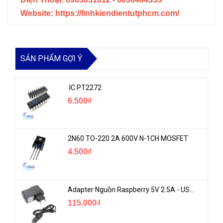
Website: https://linhkiendientutphcm.com/
SẢN PHẨM GỢI Ý
IC PT2272
6.500₫
2N60 TO-220 2A 600V N-1CH MOSFET
4.500₫
Adapter Nguồn Raspberry 5V 2.5A - USB Micro Có Công Tắc
115.000₫