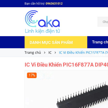
Bạn cần hỗ trợ:
0963631012
IC Vi Điều Khiển PIC16F877A DIP40
120.000₫
Giá bán:
Chọ
DANH MỤC SẢN PHẨM
Trang c
Trang chủ
IC
IC Vi Điều Khiển PIC16F877A D
Tài liệu 
IC Vi Điều Khiển PIC16F877A DIP4
17%