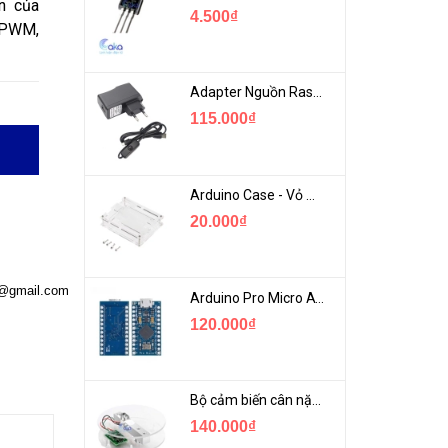
n của
4.500₫
 PWM,
Adapter Nguồn Raspberry 5V 2.5A - USB Micro Có Công Tắc
115.000₫
Arduino Case - Vỏ Mica Bảo vệ Arduino UNO R3
20.000₫
a@gmail.com
Arduino Pro Micro ATmega32U4 USB Mini
120.000₫
Bộ cảm biến cân nặng loadcell 1KG khung mica
140.000₫