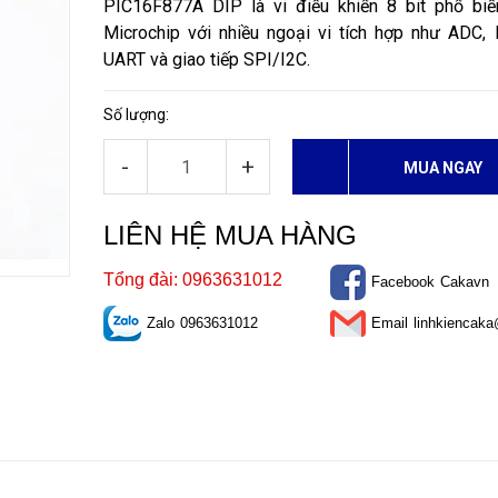
PIC16F877A DIP là vi điều khiển 8 bit phổ biế
Microchip với nhiều ngoại vi tích hợp như ADC,
UART và giao tiếp SPI/I2C.
Số lượng:
-
+
MUA NGAY
LIÊN HỆ MUA HÀNG
Tổng đài: 0963631012
Facebook
Cakavn
Zalo
0963631012
Email
linhkiencak