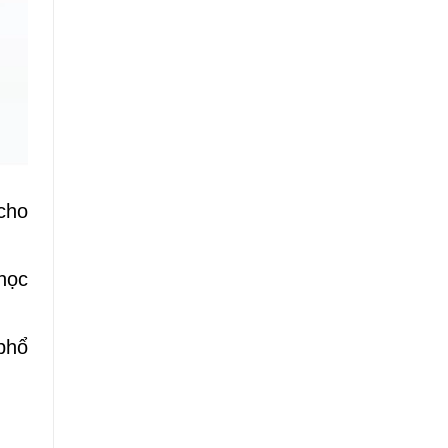
cho
học
phổ