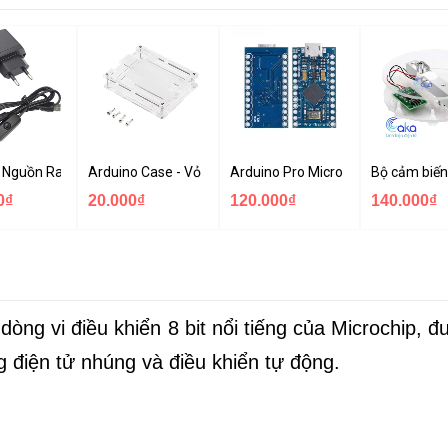
 MOSFET
 Nguồn Raspberry 5V 2.5A - USB Micro Có Công Tắc
Arduino Case - Vỏ Mica Bảo vệ Arduino UNO R3
Arduino Pro Micro ATmega32U4 U
Bộ cảm biến
0₫
20.000₫
120.000₫
140.000₫
dòng vi điều khiển 8 bit nổi tiếng của Microchip, 
g điện tử nhúng và điều khiển tự động.