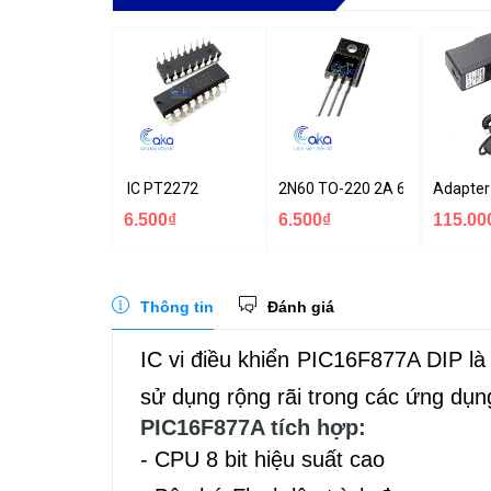
IC PT2272
2N60 TO-220 2A 600V N-1CH
Adapter
6.500₫
6.500₫
115.00
Thông tin
Đánh giá
IC vi điều khiển PIC16F877A DIP là 
sử dụng rộng rãi trong các ứng dụn
PIC16F877A tích hợp:
- CPU 8 bit hiệu suất cao