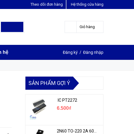
Theo dõi đơn hàng
Hệ thống cửa hàng
LIÊN HỆ ĐẶT HÀNG
Y
0963631012
Giỏ hàng
n hệ
Đăng ký
/
Đăng nhập
SẢN PHẨM GỢI Ý
IC PT2272
6.500₫
2N60 TO-220 2A 600V N-1CH MOSFET