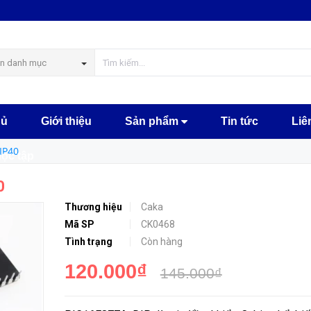
MUA NGA
n danh mục
hủ
Giới thiệu
Sản phẩm
Tin tức
Liê
IP40
học tập
0
Thương hiệu
Caka
Mã SP
CK0468
Tình trạng
Còn hàng
120.000₫
145.000₫