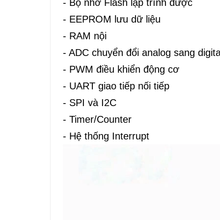
- Bộ nhớ Flash lập trình được
- EEPROM lưu dữ liệu
- RAM nội
- ADC chuyển đổi analog sang digita
- PWM điều khiển động cơ
- UART giao tiếp nối tiếp
- SPI và I2C
- Timer/Counter
- Hệ thống Interrupt