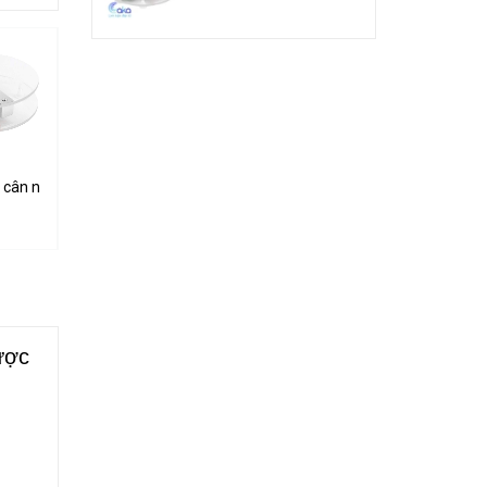
SB Mini
 cân nặng loadcell 1KG khung mica
Bộ cảm biến cân nặng loadcell 5KG khung mica
Bộ đĩa cắt gỗ, nhựa, mica, phíp đồng mi
140.000₫
35.000₫
được