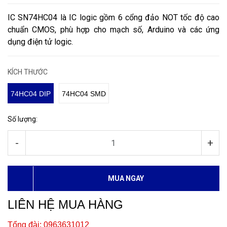
IC SN74HC04 là IC logic gồm 6 cổng đảo NOT tốc độ cao
chuẩn CMOS, phù hợp cho mạch số, Arduino và các ứng
dụng điện tử logic.
KÍCH THƯỚC
74HC04 DIP
74HC04 SMD
Số lượng:
-
+
MUA NGAY
LIÊN HỆ MUA HÀNG
Tổng đài: 0963631012