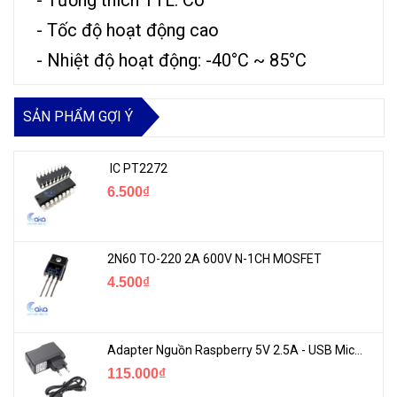
- Tốc độ hoạt động cao
- Nhiệt độ hoạt động: -40°C ~ 85°C
SẢN PHẨM GỢI Ý
IC PT2272
6.500₫
2N60 TO-220 2A 600V N-1CH MOSFET
4.500₫
Adapter Nguồn Raspberry 5V 2.5A - USB Micro Có Công Tắc
115.000₫