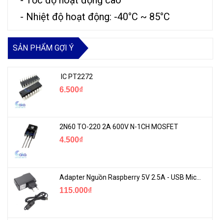
- Nhiệt độ hoạt động: -40°C ~ 85°C
SẢN PHẨM GỢI Ý
IC PT2272
6.500₫
2N60 TO-220 2A 600V N-1CH MOSFET
4.500₫
Adapter Nguồn Raspberry 5V 2.5A - USB Micro Có Công Tắc
115.000₫