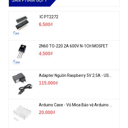
SẢN PHẨM GỢI Ý
IC PT2272
6.500₫
2N60 TO-220 2A 600V N-1CH MOSFET
4.500₫
Adapter Nguồn Raspberry 5V 2.5A - USB Micro Có Công Tắc
115.000₫
Arduino Case - Vỏ Mica Bảo vệ Arduino UNO R3
20.000₫