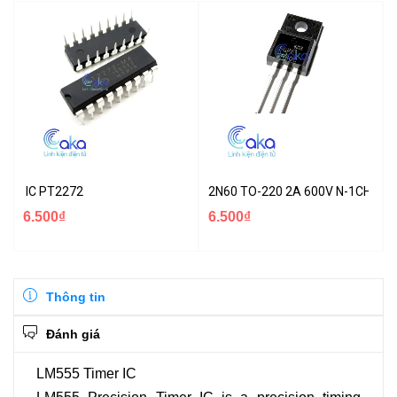
IC PT2272
2N60 TO-220 2A 600V N-1CH MO
6.500₫
6.500₫
Thông tin
Đánh giá
LM555 Timer IC