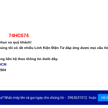
74HC574
phục vụ quý khách!
úng tôi có rất nhiều Linh Kiện Điện Tử đáp ứng được mọi cầu tì
òng liên hệ theo thông tin dưới đây.
 HCM
1504
rợ? Nhấc máy lên và gọi ngay cho chúng tôi -
0963631012
hoặc
Hỗ t