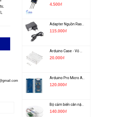
e
4.500₫
ts;
TL
Adapter Nguồn Raspberry 5V 2.5A - USB Micro Có Công Tắc
115.000₫
Arduino Case - Vỏ Mica Bảo vệ Arduino UNO R3
20.000₫
Arduino Pro Micro ATmega32U4 USB Mini
a@gmail.com
120.000₫
Bộ cảm biến cân nặng loadcell 1KG khung mica
140.000₫