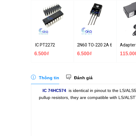
IC PT2272
2N60 TO-220 2A 600V N-1CH
Adapter
6.500₫
6.500₫
115.00
Thông tin
Đánh giá
IC 74HC574
is identical in pinout to the LS/AL
pullup resistors, they are compatible with LS/ALS