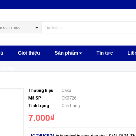
MUA NGA
n danh mục
hủ
Giới thiệu
Sản phẩm
Tin tức
Liê
học tập
Thương hiệu
Caka
Mã SP
CK0726
Tình trạng
Còn hàng
7.000₫