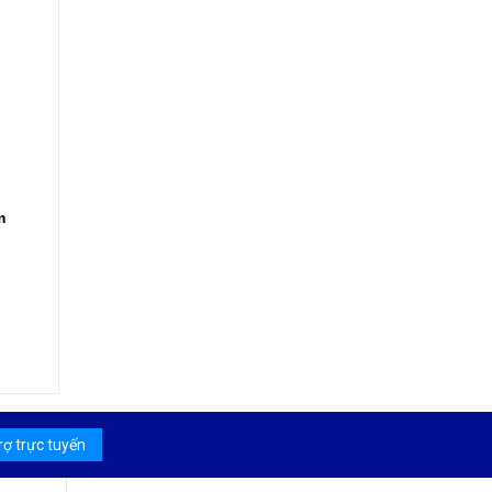
m
rợ trực tuyến