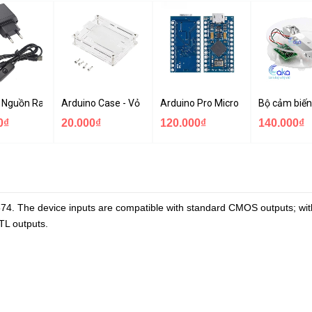
 MOSFET
 Nguồn Raspberry 5V 2.5A - USB Micro Có Công Tắc
Arduino Case - Vỏ Mica Bảo vệ Arduino UNO R3
Arduino Pro Micro ATmega32U4 U
Bộ cảm biến
0₫
20.000₫
120.000₫
140.000₫
S574. The device inputs are compatible with standard CMOS outputs; wit
TTL outputs.