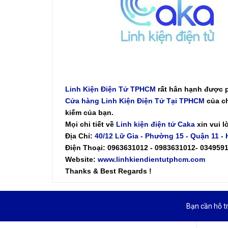
Linh Kiện Điện Tử TPHCM
rất hân hạnh được 
Cửa hàng Linh Kiện Điện Tử Tại TPHCM
của ch
kiếm của bạn.
Mọi chi tiết về
Linh kiện điện tử Caka
xin vui l
Địa Chỉ:
40/12 Lữ Gia - Phường 15 - Quận 11 -
Điện Thoại: 0963631012 - 0983631012- 034959
Website:
www.linhkiendientutphcm.com
Thanks & Best Regards !
Bạn cần hỗ t