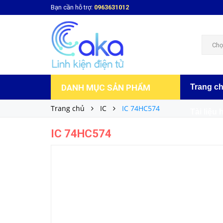
Bạn cần hỗ trợ:
0963631012
IC 74HC574
7.000₫
Giá bán:
Chọ
DANH MỤC SẢN PHẨM
Trang c
Trang chủ
IC
IC 74HC574
Tài liệu 
IC 74HC574