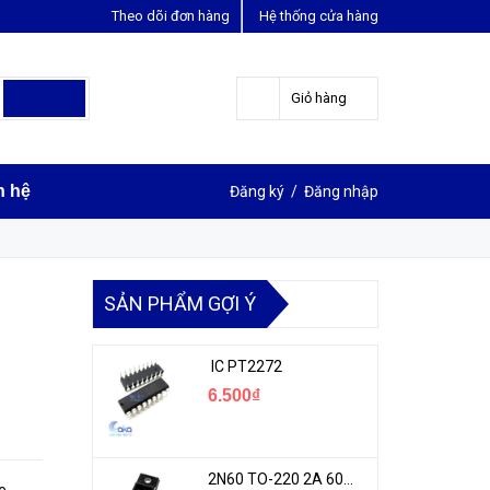
Theo dõi đơn hàng
Hệ thống cửa hàng
LIÊN HỆ ĐẶT HÀNG
Y
0963631012
Giỏ hàng
n hệ
Đăng ký
/
Đăng nhập
SẢN PHẨM GỢI Ý
IC PT2272
6.500₫
2N60 TO-220 2A 600V N-1CH MOSFET