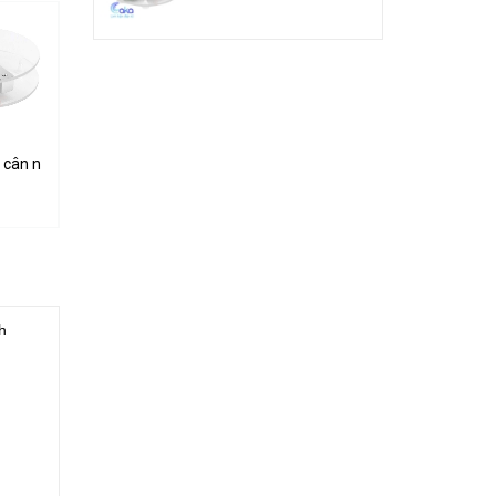
SB Mini
 cân nặng loadcell 1KG khung mica
Bộ cảm biến cân nặng loadcell 5KG khung mica
Bộ đĩa cắt gỗ, nhựa, mica, phíp đồng mi
140.000₫
35.000₫
h