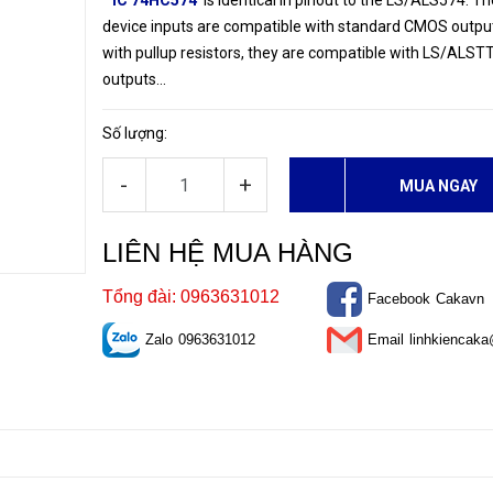
IC 74HC574
is identical in pinout to the LS/ALS574. Th
device inputs are compatible with standard CMOS outpu
with pullup resistors, they are compatible with LS/ALST
outputs...
Số lượng:
-
+
MUA NGAY
LIÊN HỆ MUA HÀNG
Tổng đài: 0963631012
Facebook
Cakavn
Zalo
0963631012
Email
linhkiencak