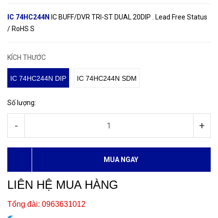
IC 74HC244N
IC BUFF/DVR TRI-ST DUAL 20DIP . Lead Free Status
/ RoHS S
KÍCH THƯỚC
IC 74HC244N DIP
IC 74HC244N SDM
Số lượng:
-
+
MUA NGAY
LIÊN HỆ MUA HÀNG
Tổng đài: 0963631012