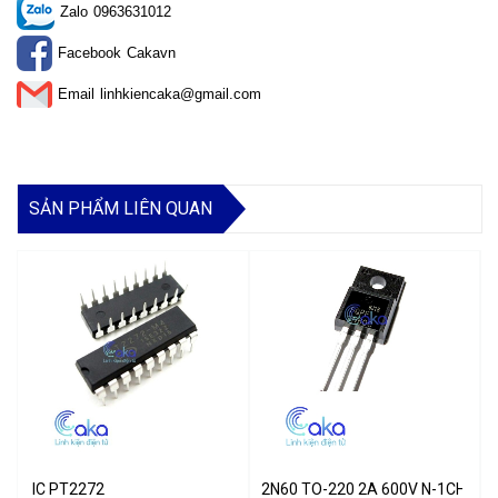
Zalo
0963631012
Facebook
Cakavn
Email
linhkiencaka@gmail.com
SẢN PHẨM LIÊN QUAN
IC PT2272
2N60 TO-220 2A 600V N-1CH MO