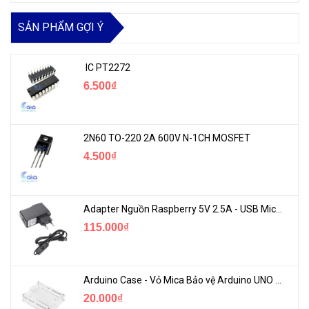
SẢN PHẨM GỢI Ý
IC PT2272
6.500₫
2N60 TO-220 2A 600V N-1CH MOSFET
4.500₫
Adapter Nguồn Raspberry 5V 2.5A - USB Micro Có Công Tắc
115.000₫
Arduino Case - Vỏ Mica Bảo vệ Arduino UNO R3
20.000₫