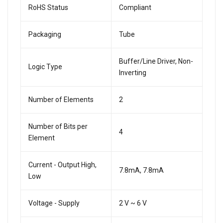
RoHS Status
Compliant
Packaging
Tube
Buffer/Line Driver, Non-
Logic Type
Inverting
Number of Elements
2
Number of Bits per
4
Element
Current - Output High,
7.8mA, 7.8mA
Low
Voltage - Supply
2 V ~ 6 V