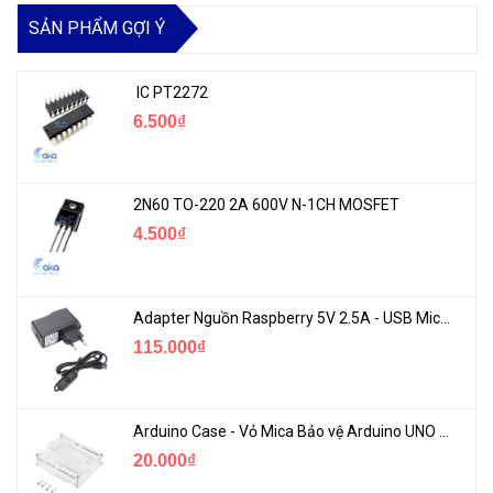
SẢN PHẨM GỢI Ý
IC PT2272
6.500₫
2N60 TO-220 2A 600V N-1CH MOSFET
4.500₫
Adapter Nguồn Raspberry 5V 2.5A - USB Micro Có Công Tắc
115.000₫
Arduino Case - Vỏ Mica Bảo vệ Arduino UNO R3
20.000₫