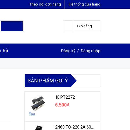
Theo dõi đơn hàng
Hệ thống cửa hàng
LIÊN HỆ ĐẶT HÀNG
G
0963631012
Giỏ hàng
n hệ
Đăng ký
/
Đăng nhập
SẢN PHẨM GỢI Ý
IC PT2272
6.500₫
2N60 TO-220 2A 600V N-1CH MOSFET