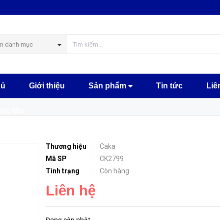
HẾT HÀN
n danh mục
hủ
Giới thiệu
Sản phẩm
Tin tức
Liê
học tập
Thương hiệu
Caka
Mã SP
CK2799
Tình trạng
Còn hàng
Liên hệ