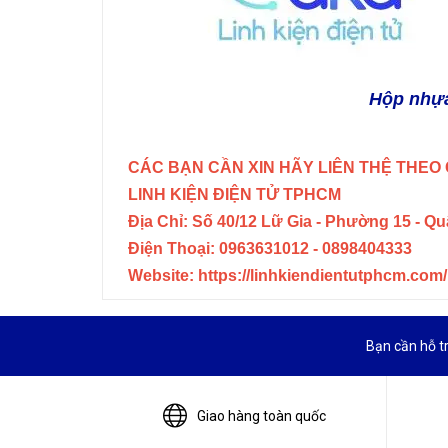
Hộp nhựa
CÁC BẠN CẦN XIN HÃY LIÊN THỆ THEO 
LINH KIỆN ĐIỆN TỬ TPHCM
Địa Chỉ: Số 40/12 Lữ Gia - Phường 15 - Q
Điện Thoại: 0963631012 - 0898404333
Website: https://linhkiendientutphcm.com/
Bạn cần hỗ t
Giao hàng toàn quốc