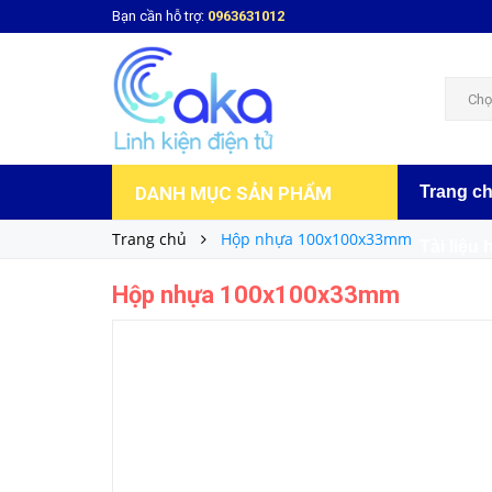
Bạn cần hỗ trợ:
0963631012
Hộp nhựa 100x100x33mm
Liên hệ
Giá bán:
Chọ
DANH MỤC SẢN PHẨM
Trang c
Trang chủ
Hộp nhựa 100x100x33mm
Tài liệu 
Hộp nhựa 100x100x33mm