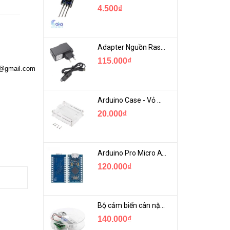
4.500₫
Adapter Nguồn Raspberry 5V 2.5A - USB Micro Có Công Tắc
115.000₫
a@gmail.com
Arduino Case - Vỏ Mica Bảo vệ Arduino UNO R3
20.000₫
Arduino Pro Micro ATmega32U4 USB Mini
120.000₫
Bộ cảm biến cân nặng loadcell 1KG khung mica
140.000₫