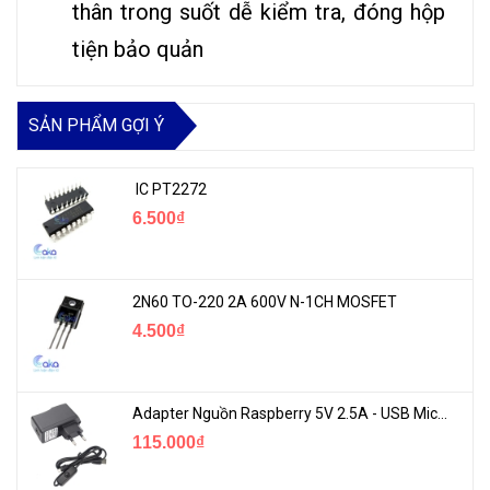
thân trong suốt dễ kiểm tra, đóng hộp
tiện bảo quản
SẢN PHẨM GỢI Ý
IC PT2272
6.500₫
2N60 TO-220 2A 600V N-1CH MOSFET
4.500₫
Adapter Nguồn Raspberry 5V 2.5A - USB Micro Có Công Tắc
115.000₫