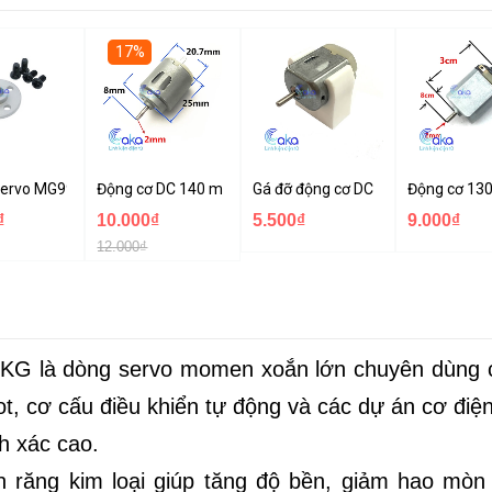
17%
70cm, máy in 3D
Servo MG995 MG996 Kim loại
Động cơ DC 140 mini
Gá đỡ động cơ DC 130 140
Động cơ 130
₫
10.000₫
5.500₫
9.000₫
12.000₫
G là dòng servo momen xoắn lớn chuyên dùng 
ot, cơ cấu điều khiển tự động và các dự án cơ điệ
h xác cao.
h răng kim loại giúp tăng độ bền, giảm hao mòn 