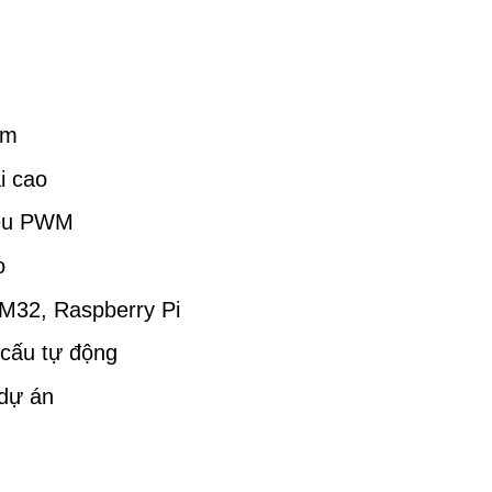
cm
i cao
hiệu PWM
o
M32, Raspberry Pi
 cấu tự động
 dự án