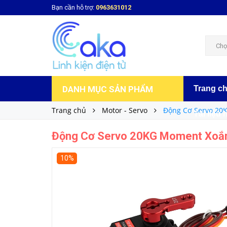
Bạn cần hỗ trợ:
0963631012
269.000₫
Giá bán:
Chọ
DANH MỤC SẢN PHẨM
Trang c
Trang chủ
Motor - Servo
Động Cơ Servo 20
Tài liệu 
Động Cơ Servo 20KG Moment Xoắn
10%