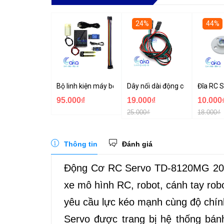
24%
44%
Bộ linh kiện máy bơm tưới cây tự động mini
Dây nối dài động cơ servo 3P 
Đĩa RC 
95.000₫
19.000₫
10.000
25.000₫
18.000₫
Thông tin
Đánh giá
Động Cơ RC Servo TD-8120MG 20K
xe mô hình RC, robot, cánh tay rob
yêu cầu lực kéo mạnh cùng độ chín
Servo được trang bị hệ thống bán