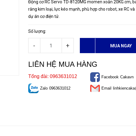
Động cơ RC Servo TD-8120MG momen xoắn 20KG.cm, b
răng kim loại, lực kéo mạnh, phù hợp cho robot, xe RC và
dự án cơ điện tử.
Số lượng:
-
+
MUA NGAY
LIÊN HỆ MUA HÀNG
Tổng đài: 0963631012
Facebook
Cakavn
Zalo
0963631012
Email
linhkiencak