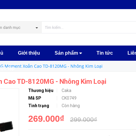
Động Cơ Servo 20KG Moment Xoắn Cao TD-8120MG - Nhông Kim Loại
MUA NGA
n danh mục
hủ
Giới thiệu
Sản phẩm
Tin tức
Liê
KG Moment Xoắn Cao TD-8120MG - Nhông Kim Loại
học tập
 Cao TD-8120MG - Nhông Kim Loại
Thương hiệu
Caka
Mã SP
CK0749
Tình trạng
Còn hàng
269.000₫
299.000₫