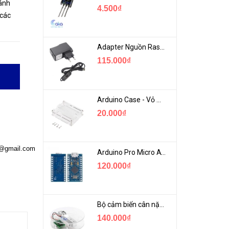
ánh
4.500₫
 các
Adapter Nguồn Raspberry 5V 2.5A - USB Micro Có Công Tắc
115.000₫
Arduino Case - Vỏ Mica Bảo vệ Arduino UNO R3
20.000₫
a@gmail.com
Arduino Pro Micro ATmega32U4 USB Mini
120.000₫
Bộ cảm biến cân nặng loadcell 1KG khung mica
140.000₫