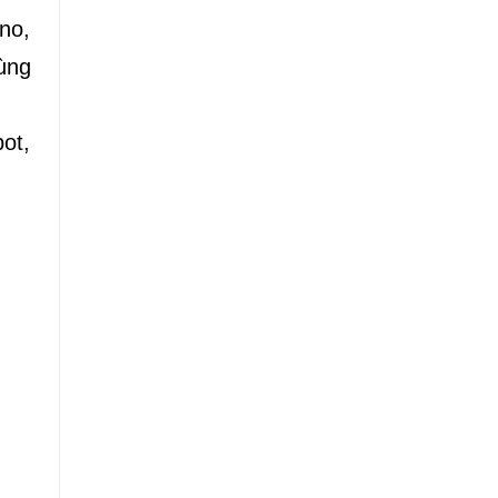
no,
ùng
ot,