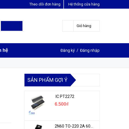
Theo dõi đơn hàng
Hệ thống cửa hàng
LIÊN HỆ ĐẶT HÀNG
Y
0963631012
Giỏ hàng
n hệ
Đăng ký
/
Đăng nhập
SẢN PHẨM GỢI Ý
IC PT2272
6.500₫
2N60 TO-220 2A 600V N-1CH MOSFET