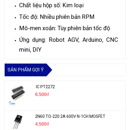
Chất liệu hộp số: Kim loại
Tốc độ: Nhiều phiên bản RPM
Mô-men xoắn: Tùy phiên bản tốc độ
Ứng dụng: Robot AGV, Arduino, CNC
mini, DIY
SẢN PHẨM GỢI Ý
IC PT2272
6.500₫
2N60 TO-220 2A 600V N-1CH MOSFET
4.500₫