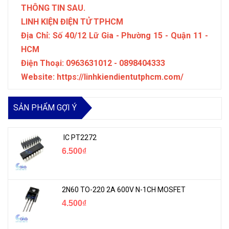
THÔNG TIN SAU.
LINH KIỆN ĐIỆN TỬ TPHCM
Địa Chỉ: Số 40/12 Lữ Gia - Phường 15 - Quận 11 -
HCM
Điện Thoại: 0963631012 - 0898404333
Website: https://linhkiendientutphcm.com/
SẢN PHẨM GỢI Ý
IC PT2272
6.500₫
2N60 TO-220 2A 600V N-1CH MOSFET
4.500₫