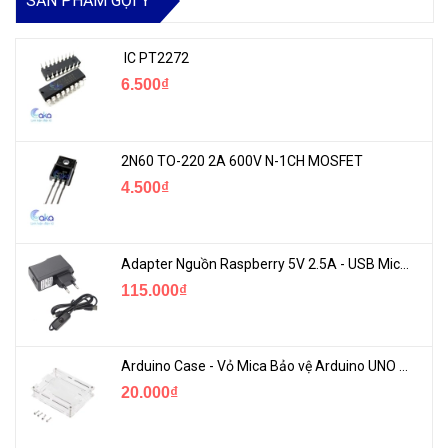
SẢN PHẨM GỢI Ý
IC PT2272
6.500₫
2N60 TO-220 2A 600V N-1CH MOSFET
4.500₫
Adapter Nguồn Raspberry 5V 2.5A - USB Micro Có Công Tắc
115.000₫
Arduino Case - Vỏ Mica Bảo vệ Arduino UNO R3
20.000₫