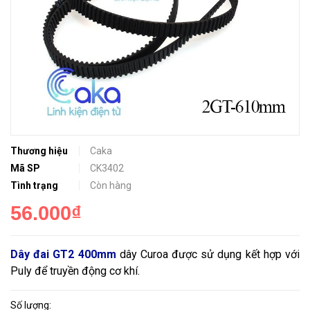
Thương hiệu
Caka
Mã SP
CK3402
Tình trạng
Còn hàng
56.000₫
Dây đai GT2 400mm
dây Curoa được sử dụng kết hợp với
Puly để truyền động cơ khí.
Số lượng: