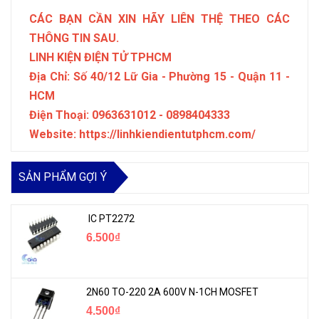
CÁC BẠN CẦN XIN HÃY LIÊN THỆ THEO CÁC
THÔNG TIN SAU.
LINH KIỆN ĐIỆN TỬ TPHCM
Địa Chỉ: Số 40/12 Lữ Gia - Phường 15 - Quận 11 -
HCM
Điện Thoại: 0963631012 - 0898404333
Website: https://linhkiendientutphcm.com/
SẢN PHẨM GỢI Ý
IC PT2272
6.500₫
2N60 TO-220 2A 600V N-1CH MOSFET
4.500₫