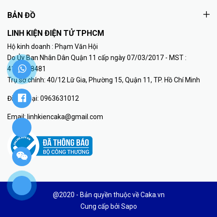
BẢN ĐỒ
LINH KIỆN ĐIỆN TỬ TPHCM
Hộ kinh doanh : Phạm Văn Hội
Do Ủy Ban Nhân Dân Quận 11 cấp ngày 07/03/2017 - MST :
41K8018481
Trụ sở chính: 40/12 Lữ Gia, Phường 15, Quận 11, TP. Hồ Chí Minh
Điện thoại:
0963631012
Email:
linhkiencaka@gmail.com
@2020 - Bản quyền thuộc về Caka.vn
Cung cấp bởi
Sapo