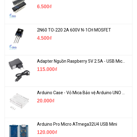
6.500₫
2N60 TO-220 2A 600V N-1CH MOSFET
4.500₫
Adapter Nguồn Raspberry 5V 2.5A - USB Micro Có Công Tắc
115.000₫
Arduino Case - Vỏ Mica Bảo vệ Arduino UNO R3
20.000₫
Arduino Pro Micro ATmega32U4 USB Mini
120.000₫