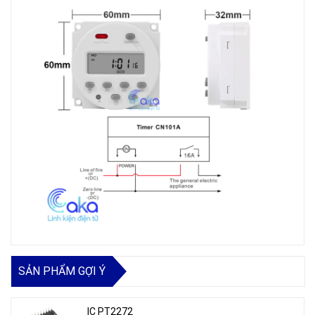
SẢN PHẨM GỢI Ý
IC PT2272