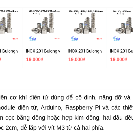
 đầu trụ M3x5/10/16/25/30/40mm thép không gỉ
1 Bulong vít lục giác đầu trụ M4x6/10/16/20/25/30/40mm thép không g
INOX 201 Bulong vít lục giác đầu trụ M5x6/10/16/20/25
INOX 201 Bulong vít lục giác đầu
INOX 201 Bu
₫
19.000₫
19.000₫
19.000₫
iện cơ khí điện tử dùng để cố định, nâng đỡ và 
ule điện tử, Arduino, Raspberry Pi và các thiết
n cọc bằng đồng hoặc hợp kim đồng, hai đầu đều
c 2cm, dễ lắp với vít M3 từ cả hai phía.