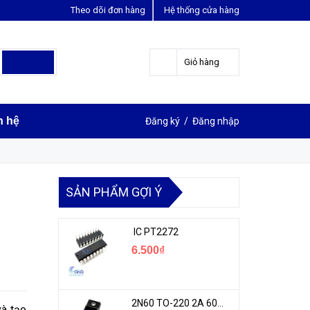
Theo dõi đơn hàng
Hệ thống cửa hàng
LIÊN HỆ ĐẶT HÀNG
Y
0963631012
Giỏ hàng
n hệ
Đăng ký
/
Đăng nhập
SẢN PHẨM GỢI Ý
IC PT2272
6.500₫
2N60 TO-220 2A 600V N-1CH MOSFET
và tạo