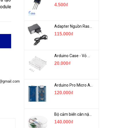
4.500₫
odule
Adapter Nguồn Raspberry 5V 2.5A - USB Micro Có Công Tắc
115.000₫
Arduino Case - Vỏ Mica Bảo vệ Arduino UNO R3
20.000₫
a@gmail.com
Arduino Pro Micro ATmega32U4 USB Mini
120.000₫
Bộ cảm biến cân nặng loadcell 1KG khung mica
140.000₫