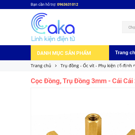
Bạn cần hỗ trợ:
0963631012
Cọc Đồng, Trụ Đồng 3mm - Cái Cái 2cm
2.000₫
Giá bán:
Chọ
DANH MỤC SẢN PHẨM
Trang c
Trang chủ
Trụ đồng - Ốc vít - Phụ kiện cố định
Tài liệu 
Cọc Đồng, Trụ Đồng 3mm - Cái Cái