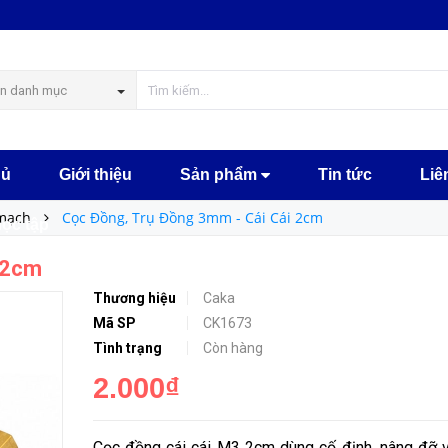
MUA NGA
n danh mục
hủ
Giới thiệu
Sản phẩm
Tin tức
Liê
 mạch
Cọc Đồng, Trụ Đồng 3mm - Cái Cái 2cm
học tập
 2cm
Thương hiệu
Caka
Mã SP
CK1673
Tình trạng
Còn hàng
2.000₫
Cọc đồng cái cái M3 2cm dùng cố định, nâng đỡ 