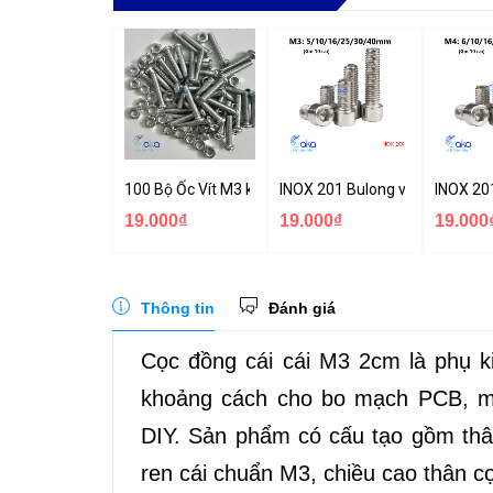
100 Bộ Ốc Vít M3 kích thước tùy chọn
INOX 201 Bulong vít lục giác
INOX 20
19.000₫
19.000₫
19.000
Thông tin
Đánh giá
Cọc đồng cái cái M3 2cm là phụ k
khoảng cách cho bo mạch PCB, mod
DIY. Sản phẩm có cấu tạo gồm thâ
ren cái chuẩn M3, chiều cao thân cọ