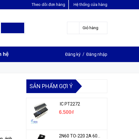
Theo dõi đơn hàng
Hệ thống cửa hàng
LIÊN HỆ ĐẶT HÀNG
Y
0963631012
Giỏ hàng
n hệ
Đăng ký
/
Đăng nhập
SẢN PHẨM GỢI Ý
IC PT2272
6.500₫
2N60 TO-220 2A 600V N-1CH MOSFET
ện ánh