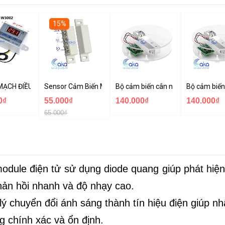
15%
n âm tường
ẠCH ĐIỀU KHIỂN NHIỆT ĐỘ XH-W3002 220VAC
Sensor Cảm Biến Mở Cửa NC/NO MC-31B
Bộ cảm biến cân nặng loadcell 5K
Bộ cảm biến
0₫
55.000₫
140.000₫
140.000₫
65.000₫
odule điện tử sử dụng diode quang giúp phát hiện
hản hồi nhanh và độ nhạy cao.
ý chuyển đổi ánh sáng thành tín hiệu điện giúp n
g chính xác và ổn định.