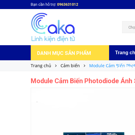
Bạn cần hỗ trợ:
0963631012
Module Cảm Biến Photodiode Ánh Sáng
14.000₫
Giá bán:
Chọ
DANH MỤC SẢN PHẨM
Trang c
Trang chủ
Cảm biến
Module Cảm Biến Pho
Tài liệu 
Module Cảm Biến Photodiode Ánh