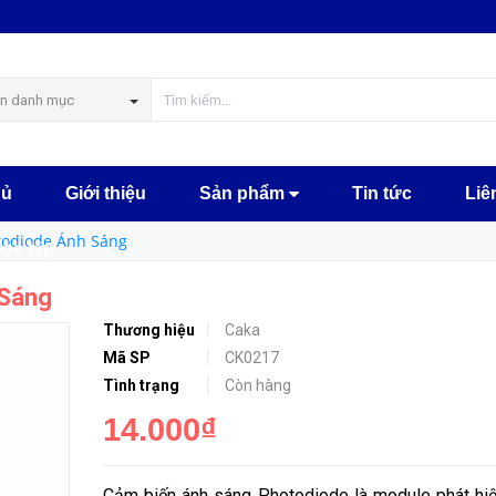
MUA NGA
n danh mục
hủ
Giới thiệu
Sản phẩm
Tin tức
Liê
todiode Ánh Sáng
học tập
 Sáng
Thương hiệu
Caka
Mã SP
CK0217
Tình trạng
Còn hàng
14.000₫
Cảm biến ánh sáng Photodiode là module phát hi