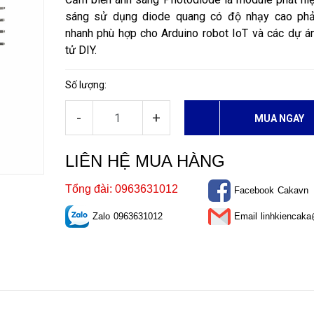
sáng sử dụng diode quang có độ nhạy cao phả
nhanh phù hợp cho Arduino robot IoT và các dự á
tử DIY.
Số lượng:
-
+
MUA NGAY
LIÊN HỆ MUA HÀNG
Tổng đài: 0963631012
Facebook
Cakavn
Zalo
0963631012
Email
linhkiencak