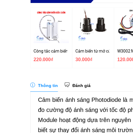
Công tắc cảm biến cửa cuốn OC-55
Cảm biến từ mở cửa RC-36 gắ
W3002 M
220.000₫
30.000₫
120.00
Thông tin
Đánh giá
Cảm biến ánh sáng Photodiode là m
đo cường độ ánh sáng với tốc độ p
Module hoạt động dựa trên nguyên l
biết sự thay đổi ánh sáng môi trườn