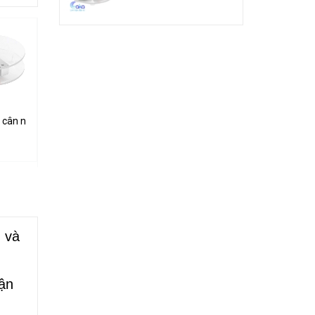
G khung mica
 cân nặng loadcell 1KG khung mica
Cảm biến từ cửa thường mở
Cảm biến âm thành GY-MAX4466
32.000₫
50.000₫
 và
hận