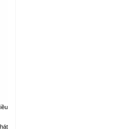
iều
hát