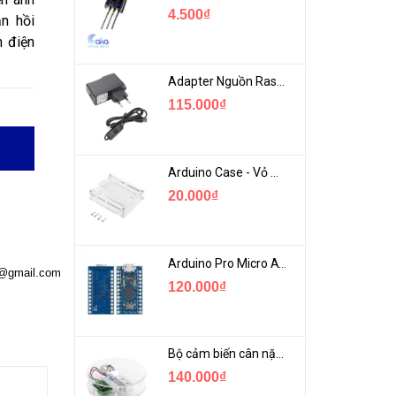
4.500₫
n hồi
n điện
Adapter Nguồn Raspberry 5V 2.5A - USB Micro Có Công Tắc
115.000₫
Arduino Case - Vỏ Mica Bảo vệ Arduino UNO R3
20.000₫
Arduino Pro Micro ATmega32U4 USB Mini
a@gmail.com
120.000₫
Bộ cảm biến cân nặng loadcell 1KG khung mica
140.000₫