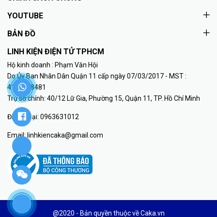
YOUTUBE
BẢN ĐỒ
LINH KIỆN ĐIỆN TỬ TPHCM
Hộ kinh doanh : Phạm Văn Hội
Do Ủy Ban Nhân Dân Quận 11 cấp ngày 07/03/2017 - MST :
41K8018481
Trụ sở chính: 40/12 Lữ Gia, Phường 15, Quận 11, TP. Hồ Chí Minh
Điện thoại:
0963631012
Email:
linhkiencaka@gmail.com
@2020 - Bản quyền thuộc về Caka.vn