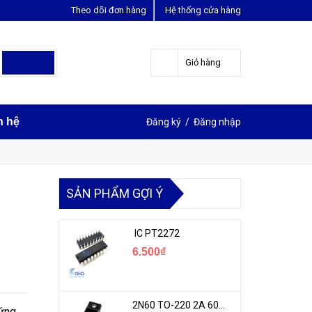
Theo dõi đơn hàng
Hệ thống cửa hàng
LIÊN HỆ ĐẶT HÀNG
Y
0963631012
Giỏ hàng
n hệ
Đăng ký
/
Đăng nhập
SẢN PHẨM GỢI Ý
IC PT2272
6.500₫
2N60 TO-220 2A 600V N-1CH MOSFET
 ứng