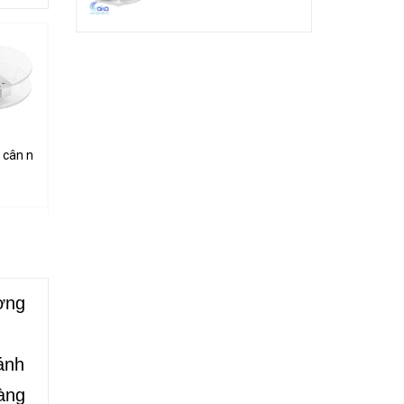
G khung mica
 cân nặng loadcell 1KG khung mica
Cảm biến từ cửa thường mở
Cảm biến âm thành GY-MAX4466
32.000₫
50.000₫
ợng
ánh
dàng