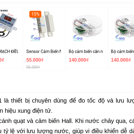
15%
n âm tường
ẠCH ĐIỀU KHIỂN NHIỆT ĐỘ XH-W3002 220VAC
Sensor Cảm Biến Mở Cửa NC/NO MC-31B
Bộ cảm biến cân nặng loadcell 5K
Bộ cảm biến
0₫
55.000₫
140.000₫
140.000₫
65.000₫
là thiết bị chuyên dùng để đo tốc độ và lưu lư
 hiệu xung điện tử.
cánh quạt và cảm biến Hall. Khi nước chảy qua, c
u tỷ lệ với lưu lượng nước, giúp vi điều khiển dễ 