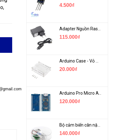
4.500₫
o,
Adapter Nguồn Raspberry 5V 2.5A - USB Micro Có Công Tắc
115.000₫
Arduino Case - Vỏ Mica Bảo vệ Arduino UNO R3
20.000₫
a@gmail.com
Arduino Pro Micro ATmega32U4 USB Mini
120.000₫
Bộ cảm biến cân nặng loadcell 1KG khung mica
140.000₫