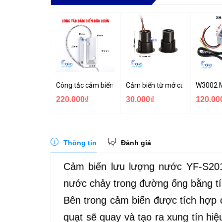
Công tắc cảm biến cửa cuốn OC-55
Cảm biến từ mở cửa RC-36 gắ
W3002 M
220.000₫
30.000₫
120.00
Thông tin
Đánh giá
Cảm biến lưu lượng nước YF-S201 
nước chảy trong đường ống bằng tín
Bên trong cảm biến được tích hợp 
quạt sẽ quay và tạo ra xung tín hiệ