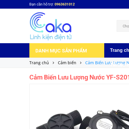
Bạn cần hỗ trợ:
0963631012
Cảm Biến Lưu Lượng Nước YF-S201
70.000₫
Giá bán:
Chọ
DANH MỤC SẢN PHẨM
Trang c
Trang chủ
Cảm biến
Cảm Biến Lưu Lượng N
Tài liệu 
Cảm Biến Lưu Lượng Nước YF-S20