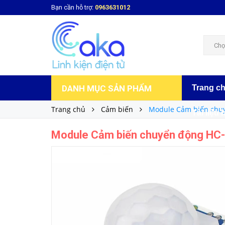
Bạn cần hỗ trợ:
0963631012
Module Cảm biến chuyển động HC-SR501 PIR
24.000₫
Giá bán:
Chọ
DANH MỤC SẢN PHẨM
Trang c
Trang chủ
Cảm biến
Module Cảm biến chuy
Tài liệu 
Module Cảm biến chuyển động HC