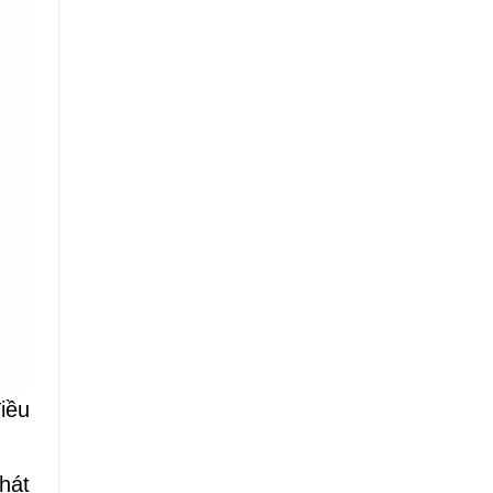
iều
hát