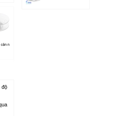
G khung mica
 cân nặng loadcell 1KG khung mica
Cảm biến từ cửa thường mở
Cảm biến âm thành GY-MAX4466
32.000₫
50.000₫
 độ
qua