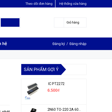
Theo dõi đơn hàng
Hệ thống cửa hàng
LIÊN HỆ ĐẶT HÀNG
Y
0963631012
Giỏ hàng
n hệ
Đăng ký
/
Đăng nhập
SẢN PHẨM GỢI Ý
IC PT2272
6.500₫
2N60 TO-220 2A 600V N-1CH MOSFET
 phát