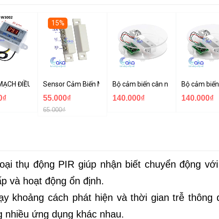
15%
n âm tường
ẠCH ĐIỀU KHIỂN NHIỆT ĐỘ XH-W3002 220VAC
Sensor Cảm Biến Mở Cửa NC/NO MC-31B
Bộ cảm biến cân nặng loadcell 5K
Bộ cảm biến
0₫
55.000₫
140.000₫
140.000₫
65.000₫
ại thụ động PIR giúp nhận biết chuyển động với
ấp và hoạt động ổn định.
y khoảng cách phát hiện và thời gian trễ thông 
ong nhiều ứng dụng khác nhau.