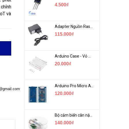
4.500₫
chỉnh
IoT và
Adapter Nguồn Raspberry 5V 2.5A - USB Micro Có Công Tắc
115.000₫
Arduino Case - Vỏ Mica Bảo vệ Arduino UNO R3
20.000₫
Arduino Pro Micro ATmega32U4 USB Mini
a@gmail.com
120.000₫
Bộ cảm biến cân nặng loadcell 1KG khung mica
140.000₫