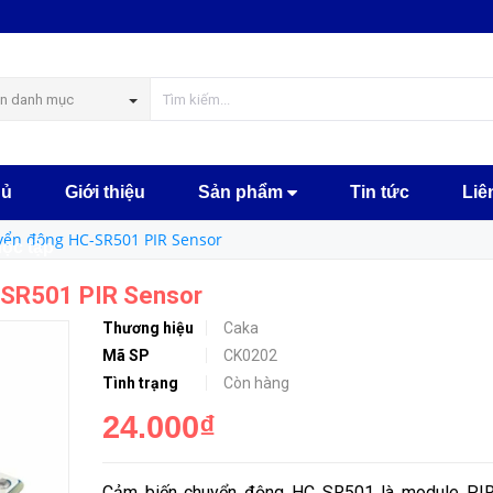
 Sensor
MUA NGA
n danh mục
hủ
Giới thiệu
Sản phẩm
Tin tức
Liê
ển động HC-SR501 PIR Sensor
học tập
-SR501 PIR Sensor
Thương hiệu
Caka
Mã SP
CK0202
Tình trạng
Còn hàng
24.000₫
Cảm biến chuyển động HC SR501 là module PIR