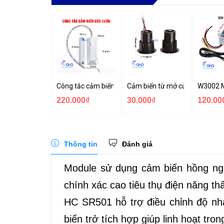
Công tắc cảm biến cửa cuốn OC-55
Cảm biến từ mở cửa RC-36 gắ
W3002 M
220.000₫
30.000₫
120.00
Thông tin
Đánh giá
Module sử dụng cảm biến hồng ngo
chính xác cao tiêu thụ điện năng th
HC SR501 hỗ trợ điều chỉnh độ nhạ
biến trở tích hợp giúp linh hoạt tr