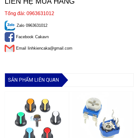
LIÊN HỆ MUA HÀNG
Tổng đài: 0963631012
Zalo
0963631012
Facebook
Cakavn
Email
linhkiencaka@gmail.com
SẢN PHẨM LIÊN QUAN