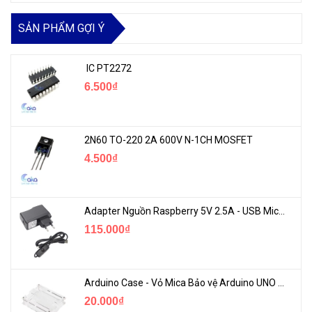
SẢN PHẨM GỢI Ý
IC PT2272
6.500₫
2N60 TO-220 2A 600V N-1CH MOSFET
4.500₫
Adapter Nguồn Raspberry 5V 2.5A - USB Micro Có Công Tắc
115.000₫
Arduino Case - Vỏ Mica Bảo vệ Arduino UNO R3
20.000₫