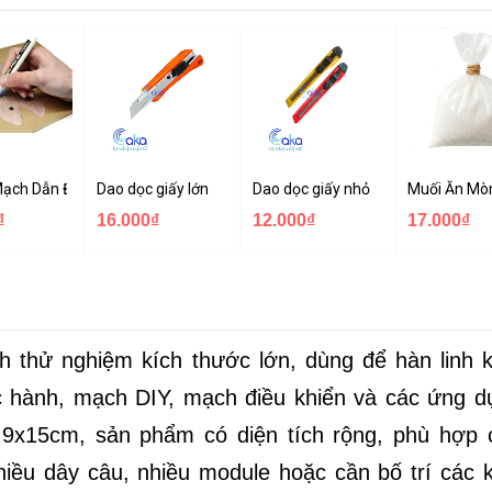
Mạch Dẫn Điện 6ML
Dao dọc giấy lớn
Dao dọc giấy nhỏ
Muối Ăn Mò
₫
16.000₫
12.000₫
17.000₫
h thử nghiệm kích thước lớn, dùng để hàn linh k
 hành, mạch DIY, mạch điều khiển và các ứng d
 9x15cm, sản phẩm có diện tích rộng, phù hợp 
hiều dây câu, nhiều module hoặc cần bố trí các k