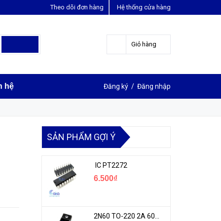
Theo dõi đơn hàng
Hệ thống cửa hàng
LIÊN HỆ ĐẶT HÀNG
Y
0963631012
Giỏ hàng
n hệ
Đăng ký
/
Đăng nhập
SẢN PHẨM GỢI Ý
IC PT2272
6.500₫
2N60 TO-220 2A 600V N-1CH MOSFET