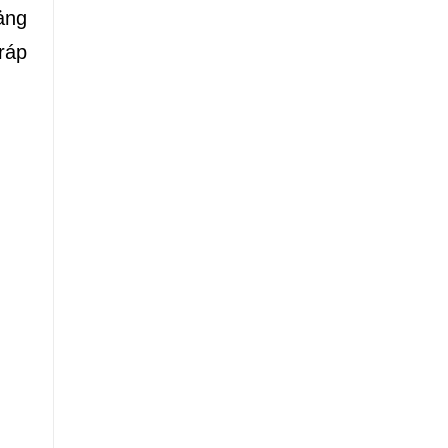
ảng
 ráp