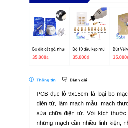
Bộ đĩa cắt gỗ, nhựa, mica, phíp đồng mini
Bộ 10 đầu kẹp mũi khoan mini
Bút Vẽ 
35.000₫
35.000₫
35.000
Thông tin
Đánh giá
PCB đục lỗ 9x15cm là loại bo mạc
điện tử, làm mạch mẫu, mạch thực
sửa chữa điện tử. Với kích thước
những mạch cần nhiều linh kiện, n