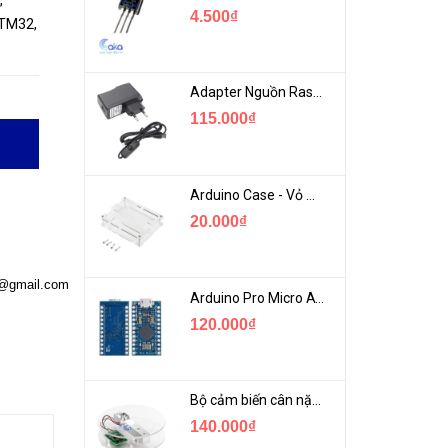
,
4.500₫
STM32,
Adapter Nguồn Raspberry 5V 2.5A - USB Micro Có Công Tắc
115.000₫
Arduino Case - Vỏ Mica Bảo vệ Arduino UNO R3
20.000₫
a@gmail.com
Arduino Pro Micro ATmega32U4 USB Mini
120.000₫
Bộ cảm biến cân nặng loadcell 1KG khung mica
140.000₫