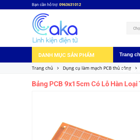
Bạn cần hỗ trợ:
0963631012
Bảng PCB 9x15cm Có Lỗ Hàn Loại Thường
9.000₫
Giá bán:
Chọ
DANH MỤC SẢN PHẨM
Trang c
Trang chủ
Dụng cụ làm mạch PCB thủ công
Tài liệu 
Bảng PCB 9x15cm Có Lỗ Hàn Loại