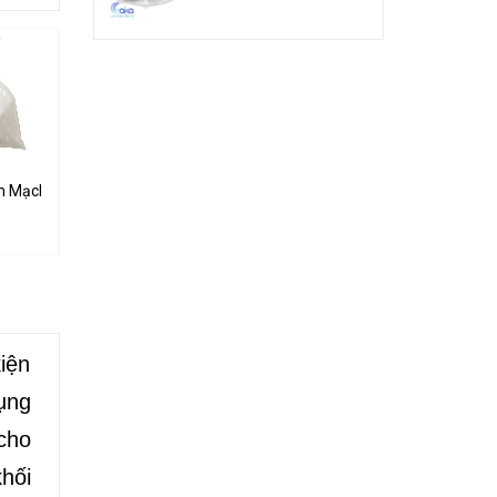
n Mạch PCB Thủ Công - Muối Na2S2O8 Sodium Persulfate
Mũi Khoan CNC Trục 3mm Mũi 0.5-3.0mm
Bộ 11 Mũi Khoan PCB Mini 0.5-5mm
10.000₫
10.000₫
iện
ụng
cho
hối