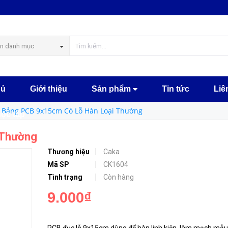
MUA NGA
n danh mục
hủ
Giới thiệu
Sản phẩm
Tin tức
Liê
Bảng PCB 9x15cm Có Lỗ Hàn Loại Thường
học tập
 Thường
Thương hiệu
Caka
Mã SP
CK1604
Tình trạng
Còn hàng
9.000₫