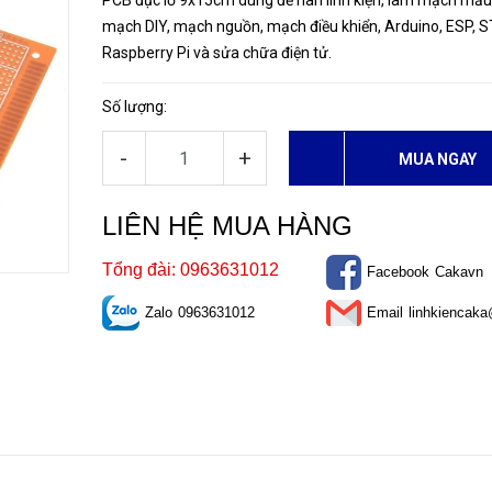
PCB đục lỗ 9x15cm dùng để hàn linh kiện, làm mạch mẫu
mạch DIY, mạch nguồn, mạch điều khiển, Arduino, ESP, 
Raspberry Pi và sửa chữa điện tử.
Số lượng:
-
+
MUA NGAY
LIÊN HỆ MUA HÀNG
Tổng đài: 0963631012
Facebook
Cakavn
Zalo
0963631012
Email
linhkiencak