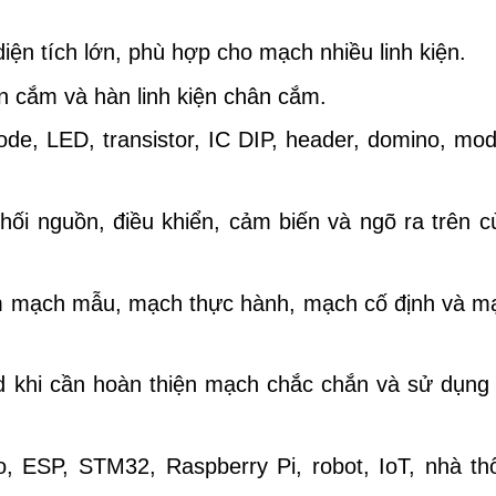
ện tích lớn, phù hợp cho mạch nhiều linh kiện.
ện cắm và hàn linh kiện chân cắm.
iode, LED, transistor, IC DIP, header, domino, mo
khối nguồn, điều khiển, cảm biến và ngõ ra trên c
àm mạch mẫu, mạch thực hành, mạch cố định và m
d khi cần hoàn thiện mạch chắc chắn và sử dụng 
o, ESP, STM32, Raspberry Pi, robot, IoT, nhà th