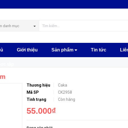
MUA NGA
n danh mục
hủ
Giới thiệu
Sản phẩm
Tin tức
Liê
m
học tập
mm
Thương hiệu
Caka
Mã SP
CK2958
Tình trạng
Còn hàng
55.000₫