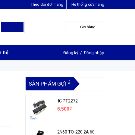
Theo dõi đơn hàng
Hệ thống cửa hàng
LIÊN HỆ ĐẶT HÀNG
Y
0963631012
Giỏ hàng
n hệ
Đăng ký
/
Đăng nhập
SẢN PHẨM GỢI Ý
IC PT2272
6.500₫
2N60 TO-220 2A 600V N-1CH MOSFET