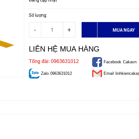
Đang cập nhật
Số lượng:
-
+
MUA NGAY
LIÊN HỆ MUA HÀNG
Tổng đài: 0963631012
Facebook
Cakavn
Zalo
0963631012
Email
linhkiencak