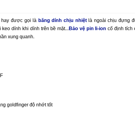
hay được gọi là
băng dính chịu nhiệt
là ngoài chịu đựng 
 keo dính khi dính trên bề mặt...
Bảo vệ pin li-ion
cố định tích 
phần xung quanh.
 F
ăng goldfinger độ nhớt tốt