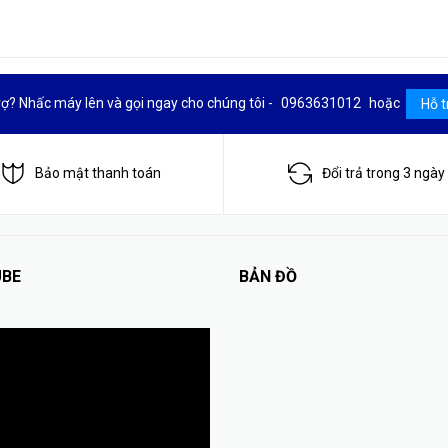
rợ? Nhấc máy lên và gọi ngay cho chúng tôi -
0963631012
hoặc
Hỗ t
Bảo mật thanh toán
Đổi trả trong 3 ngày
BE
BẢN ĐỒ