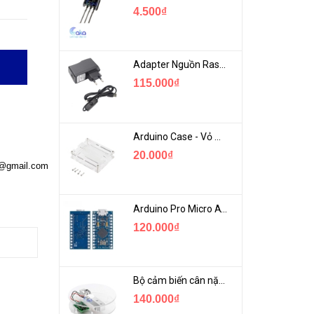
4.500₫
Adapter Nguồn Raspberry 5V 2.5A - USB Micro Có Công Tắc
115.000₫
Arduino Case - Vỏ Mica Bảo vệ Arduino UNO R3
20.000₫
a@gmail.com
Arduino Pro Micro ATmega32U4 USB Mini
120.000₫
Bộ cảm biến cân nặng loadcell 1KG khung mica
140.000₫