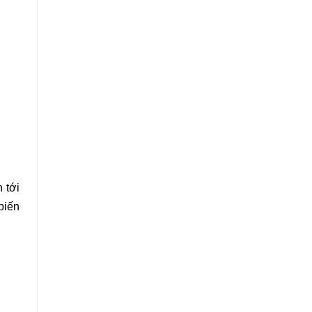
n tới
biến