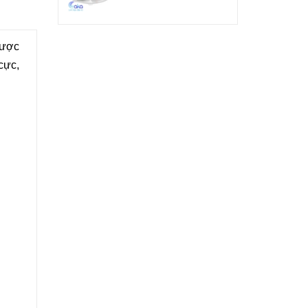
được
cực,