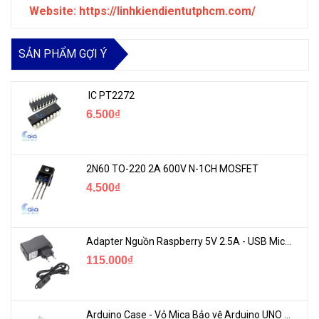
Website: https://linhkiendientutphcm.com/
SẢN PHẨM GỢI Ý
IC PT2272
6.500₫
2N60 TO-220 2A 600V N-1CH MOSFET
4.500₫
Adapter Nguồn Raspberry 5V 2.5A - USB Micro Có Công Tắc
115.000₫
Arduino Case - Vỏ Mica Bảo vệ Arduino UNO R3