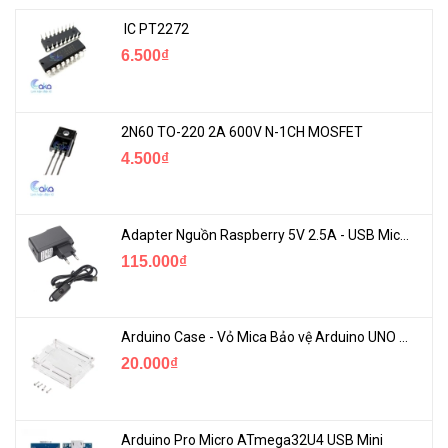
IC PT2272
6.500₫
2N60 TO-220 2A 600V N-1CH MOSFET
4.500₫
Adapter Nguồn Raspberry 5V 2.5A - USB Micro Có Công Tắc
115.000₫
Arduino Case - Vỏ Mica Bảo vệ Arduino UNO R3
20.000₫
Arduino Pro Micro ATmega32U4 USB Mini