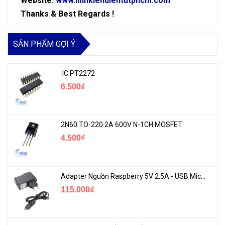
Website:
www.linhkiendientutphcm.com
Thanks & Best Regards !
SẢN PHẨM GỢI Ý
IC PT2272
6.500₫
2N60 TO-220 2A 600V N-1CH MOSFET
4.500₫
Adapter Nguồn Raspberry 5V 2.5A - USB Micro Có Công Tắc
115.000₫