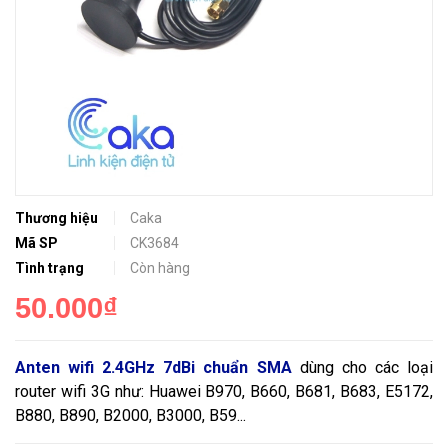
Thương hiệu
Caka
Mã SP
CK3684
Tình trạng
Còn hàng
50.000₫
Anten wifi 2.4GHz 7dBi chuẩn SMA
dùng cho các loại
router wifi 3G như: Huawei B970, B660, B681, B683, E5172,
B880, B890, B2000, B3000, B59...