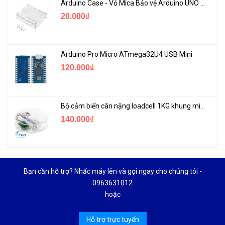
Arduino Case - Vỏ Mica Bảo vệ Arduino UNO R3
20.000₫
Arduino Pro Micro ATmega32U4 USB Mini
120.000₫
Bộ cảm biến cân nặng loadcell 1KG khung mica
140.000₫
Bạn cần hỗ trợ? Nhấc máy lên và gọi ngay cho chúng tôi -
0963631012
hoặc
Hỗ trợ trực tuyến