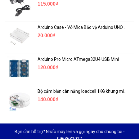
115.000₫
Arduino Case - Vỏ Mica Bảo vệ Arduino UNO R3
20.000₫
Arduino Pro Micro ATmega32U4 USB Mini
120.000₫
Bộ cảm biến cân nặng loadcell 1KG khung mica
140.000₫
Bạn cần hỗ trợ? Nhấc máy lên và gọi ngay cho chúng tôi -
0963631012