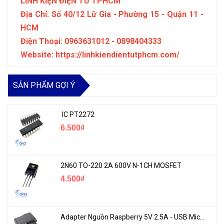
LINH KIỆN ĐIỆN TỬ TPHCM
Địa Chỉ: Số 40/12 Lữ Gia - Phường 15 - Quận 11 -
HCM
Điện Thoại: 0963631012 - 0898404333
Website: https://linhkiendientutphcm.com/
SẢN PHẨM GỢI Ý
IC PT2272
6.500₫
2N60 TO-220 2A 600V N-1CH MOSFET
4.500₫
Adapter Nguồn Raspberry 5V 2.5A - USB Micro Có Công Tắc