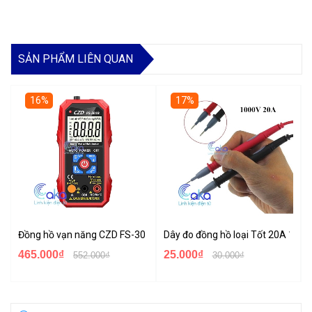
SẢN PHẨM LIÊN QUAN
16%
17%
Đồng hồ vạn năng CZD FS-301B Sạc usb thông minh
Dây đo đồng hồ loại Tốt 20A 100
465.000₫
25.000₫
552.000₫
30.000₫