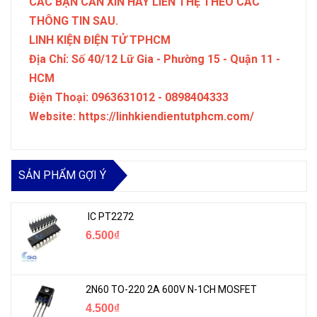
CÁC BẠN CẦN XIN HÃY LIÊN THỆ THEO CÁC
THÔNG TIN SAU.
LINH KIỆN ĐIỆN TỬ TPHCM
Địa Chỉ: Số 40/12 Lữ Gia - Phường 15 - Quận 11 -
HCM
Điện Thoại: 0963631012 - 0898404333
Website: https://linhkiendientutphcm.com/
SẢN PHẨM GỢI Ý
IC PT2272
6.500₫
2N60 TO-220 2A 600V N-1CH MOSFET
4.500₫